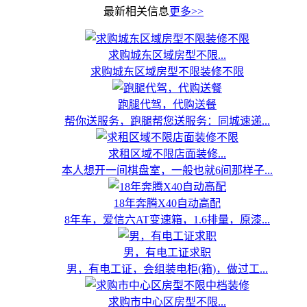
最新相关信息
更多>>
求购城东区域房型不限...
求购城东区域房型不限装修不限
跑腿代驾，代购送餐
帮你送服务，跑腿帮您送服务：同城速递...
求租区域不限店面装修...
本人想开一间棋盘室，一般也就6间那样子...
18年奔腾X40自动高配
8年车，爱信六AT变速箱，1.6排量，原漆...
男，有电工证求职
男，有电工证，会组装电柜(箱)，做过工...
求购市中心区房型不限...