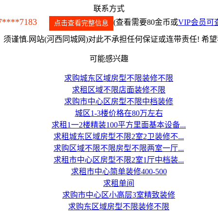
联系方式
7****7183
(查看需要80金币或
VIP会员可
点击查看完整信息
须谨慎.网站(河西同城网)对此不承担任何保证或连带责任! 希
可能感兴趣
求购城东区域房型不限装修不限
求租区域不限店面装修不限
求购市中心区房型不限中档装修
城区1-3楼价格在80万左右
求租1一2楼精装100平方里面基本设备...
求租城东区域房型不限2室2卫装修不...
求购区域不限不限房型不限两室一厅...
求租市中心区房型不限2室1厅中档装...
求租市中心简单装修400-500
求租单间
求购市中心区小高层3室精致装修
求购东区域房型不限装修不限